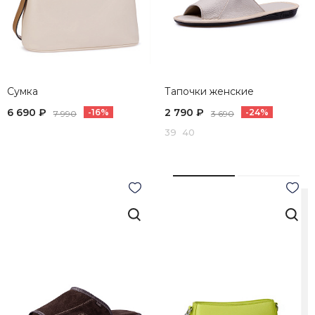
Сумка
Тапочки женские
6 690 ₽
2 790 ₽
-16%
-24%
7 990
3 690
39 40