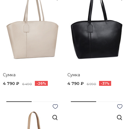
Сумка
Сумка
4 790 ₽
4 790 ₽
-26%
-31%
6 490
6 990