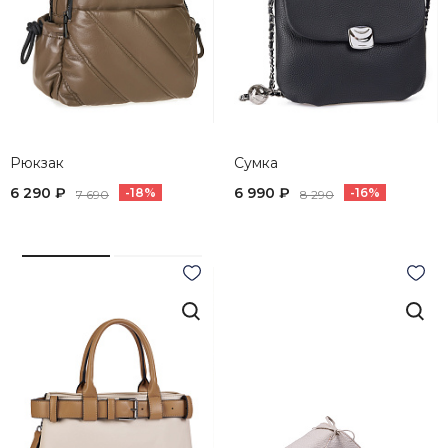
Рюкзак
Сумка
6 290 ₽
6 990 ₽
-18%
-16%
7 690
8 290