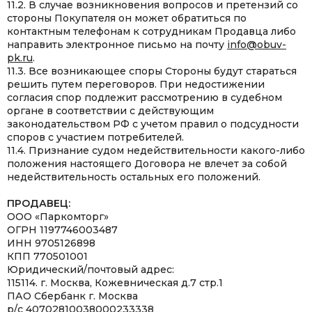
11.2. В случае возникновения вопросов и претензий со
стороны Покупателя он может обратиться по
контактным телефонам к сотрудникам Продавца либо
направить электронное письмо на почту
info@obuv-
pk.ru
.
11.3. Все возникающее споры Стороны будут стараться
решить путем переговоров. При недостижении
согласия спор подлежит рассмотрению в судебном
органе в соответствии с действующим
законодательством РФ с учетом правил о подсудности
споров с участием потребителей.
11.4. Признание судом недействительности какого-либо
положения настоящего Договора не влечет за собой
недействительность остальных его положений.
ПРОДАВЕЦ:
ООО «Паркомторг»
ОГРН 1197746003487
ИНН 9705126898
КПП 770501001
Юридический/почтовый адрес:
115114. г. Москва, Кожевническая д.7 стр.1
ПАО Сбербанк г. Москва
р/с 40702810038000233338