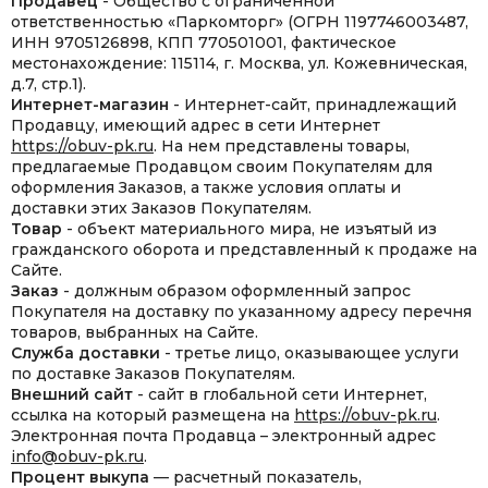
Продавец
- Общество с ограниченной
ответственностью «Паркомторг» (ОГРН 1197746003487,
ИНН 9705126898, КПП 770501001, фактическое
местонахождение: 115114, г. Москва, ул. Кожевническая,
д.7, стр.1).
Интернет-магазин
- Интернет-сайт, принадлежащий
Продавцу, имеющий адрес в сети Интернет
https://obuv-pk.ru
. На нем представлены товары,
предлагаемые Продавцом своим Покупателям для
оформления Заказов, а также условия оплаты и
доставки этих Заказов Покупателям.
Товар
- объект материального мира, не изъятый из
гражданского оборота и представленный к продаже на
Сайте.
Заказ
- должным образом оформленный запрос
Покупателя на доставку по указанному адресу перечня
товаров, выбранных на Сайте.
Служба доставки
- третье лицо, оказывающее услуги
по доставке Заказов Покупателям.
Внешний сайт
- сайт в глобальной сети Интернет,
ссылка на который размещена на
https://obuv-pk.ru
.
Электронная почта Продавца – электронный адрес
info@obuv-pk.ru
.
Процент выкупа
— расчетный показатель,