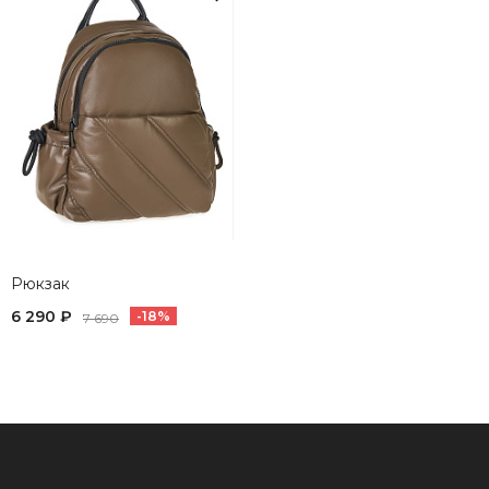
Рюкзак
6 290 ₽
-18%
7 690