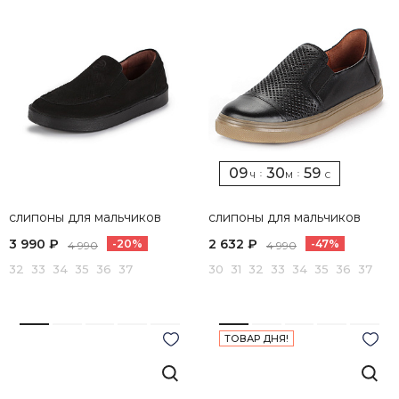
09
30
58
:
:
Ч
М
С
слипоны для мальчиков
слипоны для мальчиков
3 990 ₽
2 632 ₽
-20%
-47%
4 990
4 990
32 33 34 35 36 37
30 31 32 33 34 35 36 37
ТОВАР ДНЯ!