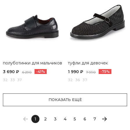
полуботинки для мальчиков
туфли для девочек
3 690 ₽
1 990 ₽
-41%
-75%
6 290
7 990
32 33 37
32 36 37
ПОКАЗАТЬ ЕЩЁ
1
2
3
4
5
6
7