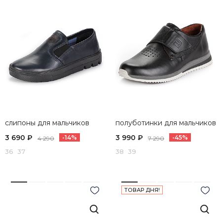
слипоны для мальчиков
полуботинки для мальчиков
3 690 ₽
3 990 ₽
-14%
-45%
4 290
7 290
36 37
38 39
ТОВАР ДНЯ!