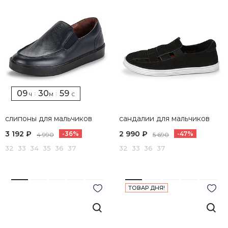
09
30
58
:
:
Ч
М
С
слипоны для мальчиков
сандалии для мальчиков
3 192 ₽
2 990 ₽
-36%
-47%
4 990
5 690
32 33 34 35 36 37
32 33 36 37
ТОВАР ДНЯ!