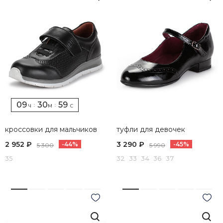
09
30
58
:
:
Ч
М
С
кроссовки для мальчиков
туфли для девочек
2 952 ₽
3 290 ₽
-44%
-45%
5 300
5 990
35
32 33 34 36 37