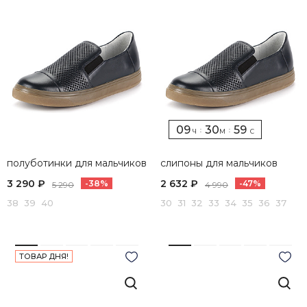
09
30
58
:
:
Ч
М
С
полуботинки для мальчиков
слипоны для мальчиков
3 290 ₽
2 632 ₽
-38%
-47%
5 290
4 990
38 39 40
30 31 32 33 34 35 36 37
ТОВАР ДНЯ!