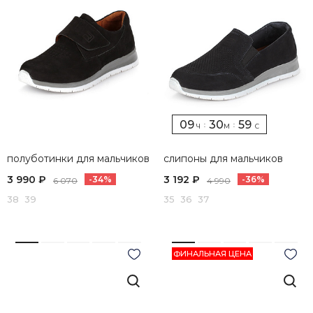
09
30
58
:
:
Ч
М
С
полуботинки для мальчиков
слипоны для мальчиков
3 990 ₽
3 192 ₽
-34%
-36%
6 070
4 990
38 39
35 36 37
ФИНАЛЬНАЯ ЦЕНА