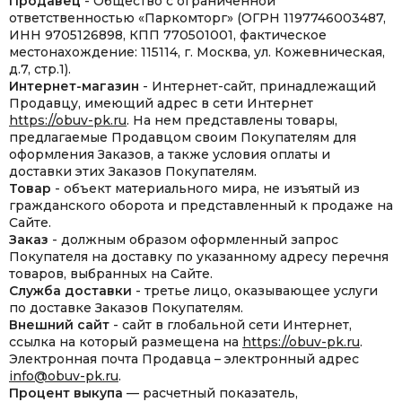
Продавец
- Общество с ограниченной
ответственностью «Паркомторг» (ОГРН 1197746003487,
ИНН 9705126898, КПП 770501001, фактическое
местонахождение: 115114, г. Москва, ул. Кожевническая,
д.7, стр.1).
Интернет-магазин
- Интернет-сайт, принадлежащий
Продавцу, имеющий адрес в сети Интернет
https://obuv-pk.ru
. На нем представлены товары,
предлагаемые Продавцом своим Покупателям для
оформления Заказов, а также условия оплаты и
доставки этих Заказов Покупателям.
Товар
- объект материального мира, не изъятый из
гражданского оборота и представленный к продаже на
Сайте.
Заказ
- должным образом оформленный запрос
Покупателя на доставку по указанному адресу перечня
товаров, выбранных на Сайте.
Служба доставки
- третье лицо, оказывающее услуги
по доставке Заказов Покупателям.
Внешний сайт
- сайт в глобальной сети Интернет,
ссылка на который размещена на
https://obuv-pk.ru
.
Электронная почта Продавца – электронный адрес
info@obuv-pk.ru
.
Процент выкупа
— расчетный показатель,