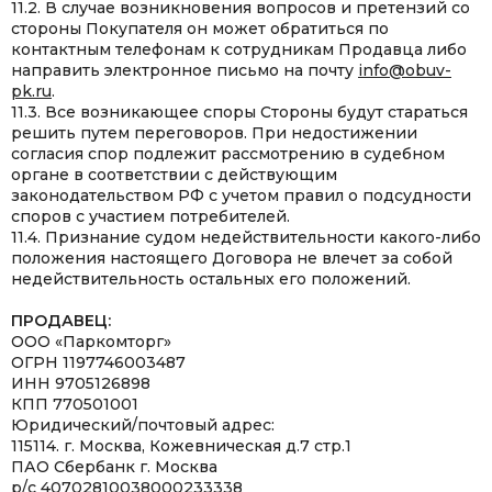
11.2. В случае возникновения вопросов и претензий со
стороны Покупателя он может обратиться по
контактным телефонам к сотрудникам Продавца либо
направить электронное письмо на почту
info@obuv-
pk.ru
.
11.3. Все возникающее споры Стороны будут стараться
решить путем переговоров. При недостижении
согласия спор подлежит рассмотрению в судебном
органе в соответствии с действующим
законодательством РФ с учетом правил о подсудности
споров с участием потребителей.
11.4. Признание судом недействительности какого-либо
положения настоящего Договора не влечет за собой
недействительность остальных его положений.
ПРОДАВЕЦ:
ООО «Паркомторг»
ОГРН 1197746003487
ИНН 9705126898
КПП 770501001
Юридический/почтовый адрес:
115114. г. Москва, Кожевническая д.7 стр.1
ПАО Сбербанк г. Москва
р/с 40702810038000233338