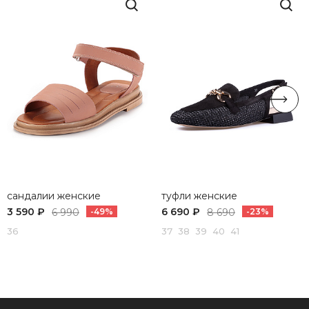
сандалии женские
туфли женские
3 590 ₽
6 690 ₽
6 990
-49%
8 690
-23%
36
37 38 39 40 41