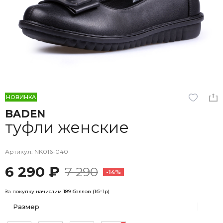
НОВИНКА
BADEN
туфли женские
Артикул: NK016-040
6 290 ₽
7 290
-14%
За покупку начислим 189 баллов (1б=1р)
Размер