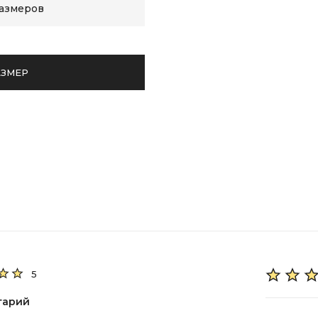
размеров
АЗМЕР
5
тарий