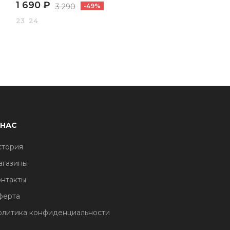
1 690 ₽
2 490 ₽
3 290
-49%
4 490
-45%
23 24
28 29 30 31
 НАС
стория
агазины
нтакты
ферта
литика конфиденциальности