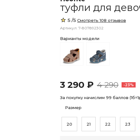
туфли для дево
5 /5
Смотреть 108 отзывов
Артикул: 7-807892302
Варианты модели
3 290 ₽
4 290
-23%
За покупку начислим 99 баллов (1б=1
Размер
20
21
22
23