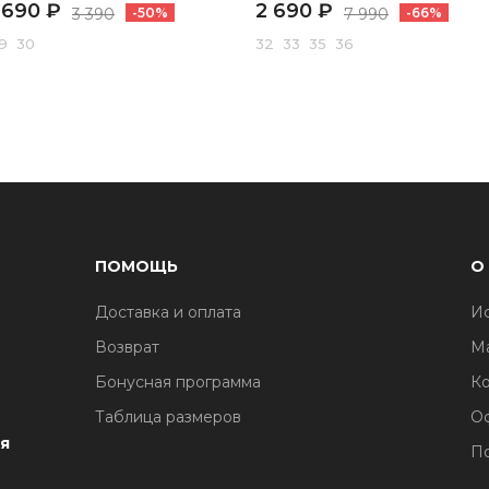
 690 ₽
2 690 ₽
3 390
-50%
7 990
-66%
9 30
32 33 35 36
ПОМОЩЬ
О
Доставка и оплата
И
1
Возврат
М
Бонусная программа
Ко
Таблица размеров
О
я
По
1