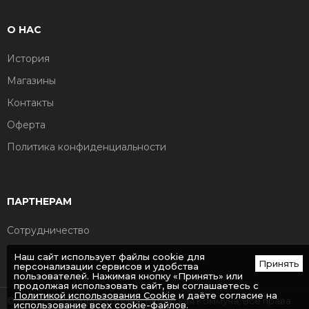
О НАС
История
Магазины
Контакты
Оферта
Политика конфиденциальности
ПАРТНЕРАМ
Сотрудничество
Наш сайт использует файлы cookie для
Принять
персонализации сервисов и удобства
пользователей. Нажимая кнопку «Принять» или
продолжая использовать сайт, вы соглашаетесь с
Политикой использования Cookie
и даёте согласие на
© 1922 - 2026 Фабрика обуви Парижская Коммуна, Все права
использование всех cookie-файлов.