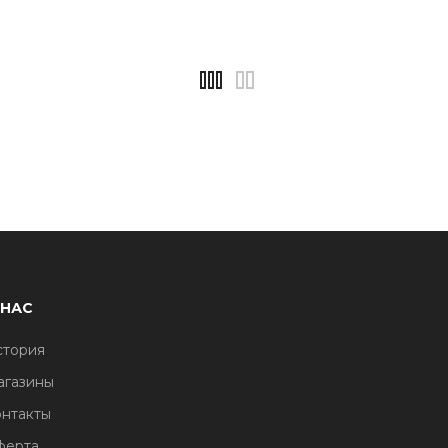
 НАС
стория
агазины
нтакты
ферта