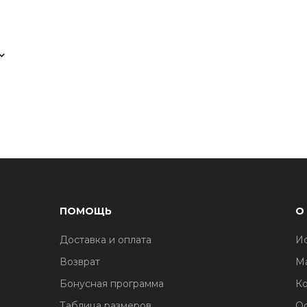
ПОМОЩЬ
О
Доставка и оплата
И
1
Возврат
М
Бонусная программа
Ко
Таблица размеров
О