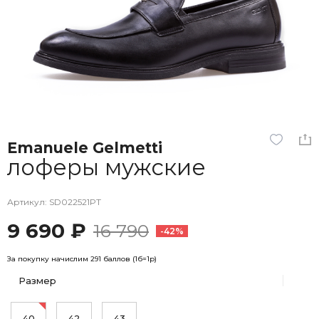
Emanuele Gelmetti
лоферы мужские
Артикул: SD022521PT
9 690 ₽
16 790
-42%
За покупку начислим 291 баллов (1б=1р)
Размер
40
42
43