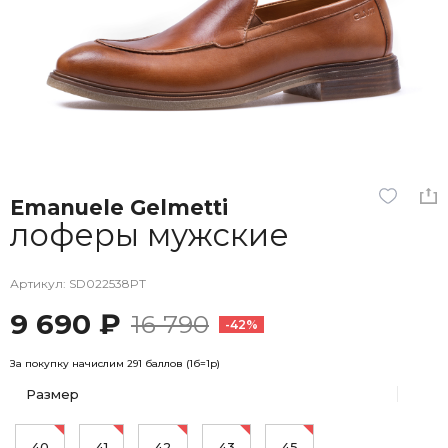
Emanuele Gelmetti
лоферы мужские
Артикул: SD022538PT
9 690 ₽
16 790
-42%
За покупку начислим 291 баллов (1б=1р)
Размер
40
41
42
43
45