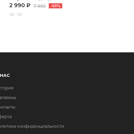
2 990 ₽
2 990 ₽
7 990
-63%
7 690
-61%
38 39
30 31 32 33 34 35 36 
 НАС
стория
агазины
нтакты
ферта
литика конфиденциальности