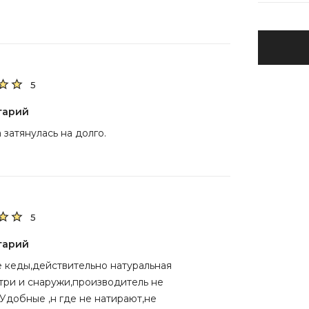
5
тарий
 затянулась на долго.
5
тарий
 кеды,действительно натуральная
три и снаружи,производитель не
Удобные ,н где не натирают,не