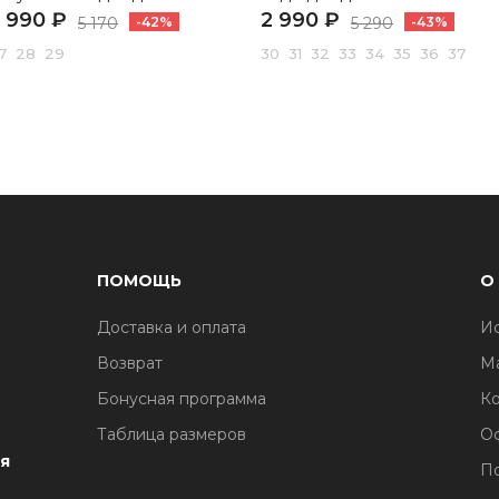
 990 ₽
2 990 ₽
5 170
-42%
5 290
-43%
7 28 29
30 31 32 33 34 35 36 37
ПОМОЩЬ
О
Доставка и оплата
И
1
Возврат
М
Бонусная программа
Ко
Таблица размеров
О
я
По