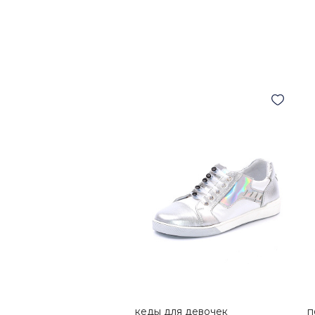
кеды для девочек
п