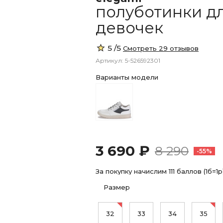
полуботинки д
девочек
5 /5
Смотреть 29 отзывов
Артикул: 5-526592301
Варианты модели
3 690 ₽
8 290
-55%
За покупку начислим 111 баллов (1б=1р
Размер
32
33
34
35