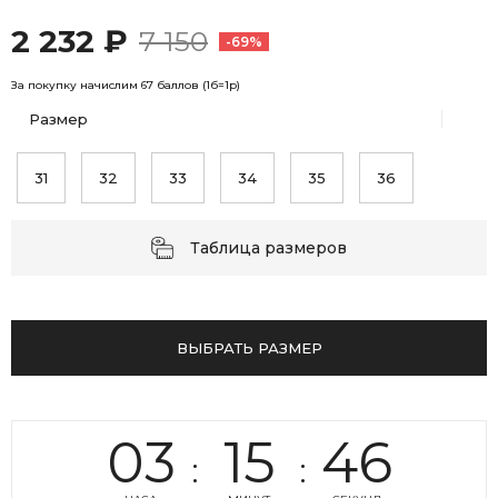
2 232 ₽
7 150
-69%
За покупку начислим 67 баллов (1б=1р)
Размер
31
32
33
34
35
36
Таблица размеров
ВЫБРАТЬ РАЗМЕР
03
15
45
:
: