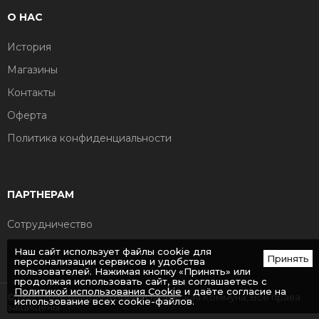
О НАС
История
Магазины
Контакты
Оферта
Политика конфиденциальности
ПАРТНЕРАМ
Сотрудничество
Наш сайт использует файлы cookie для
Принять
персонализации сервисов и удобства
пользователей. Нажимая кнопку «Принять» или
продолжая использовать сайт, вы соглашаетесь с
Политикой использования Cookie
и даёте согласие на
© 1922 - 2026 Фабрика обуви Парижская Коммуна, Все права
использование всех cookie-файлов.
защищены