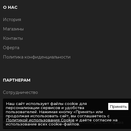
О НАС
История
Магазины
Контакты
Оферта
Политика конфиденциальности
ПАРТНЕРАМ
Сотрудничество
Наш сайт использует файлы cookie для
Принять
персонализации сервисов и удобства
пользователей. Нажимая кнопку «Принять» или
продолжая использовать сайт, вы соглашаетесь с
Политикой использования Cookie
и даёте согласие на
© 1922 - 2026 Фабрика обуви Парижская Коммуна, Все права
использование всех cookie-файлов.
защищены