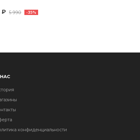
 ₽
5 990
-35%
 НАС
стория
агазины
нтакты
ферта
литика конфиденциальности