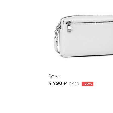
Сумка
4 790 ₽
5 990
-20%