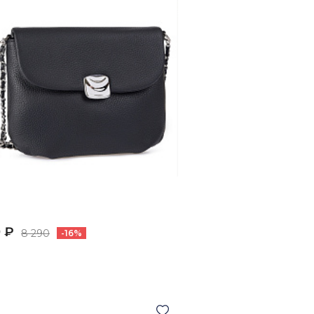
 ₽
8 290
-16%