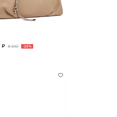
 ₽
8 690
-20%