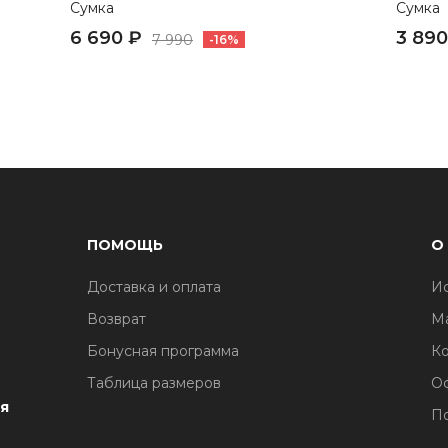
Сумка
Сумка
6 690 ₽
3 890
7 990
-16%
ПОМОЩЬ
О
Доставка и оплата
И
1
Возврат
М
Бонусная программа
Ко
Таблица размеров
О
я
По
1