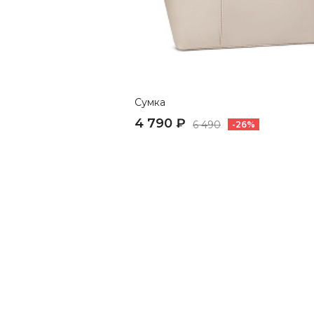
Сумка
4 790 ₽
6 490
-26%