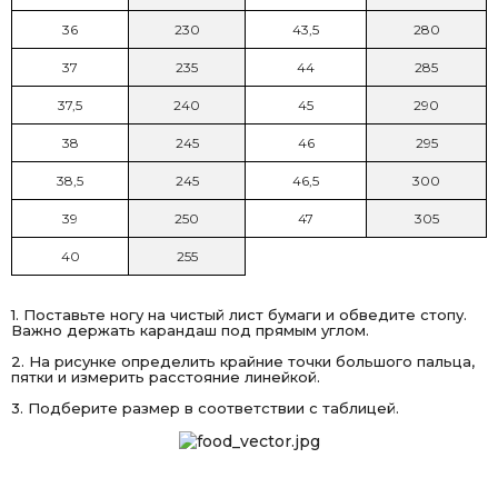
36
230
43,5
280
37
235
44
285
37,5
240
45
290
38
245
46
295
38,5
245
46,5
300
39
250
47
305
40
255
1. Поставьте ногу на чистый лист бумаги и обведите стопу.
Важно держать карандаш под прямым углом.
2. На рисунке определить крайние точки большого пальца,
пятки и измерить расстояние линейкой.
3. Подберите размер в соответствии с таблицей.