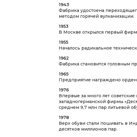
1943
Фабрика удостоена переходящего
методом горячей вулканизации.
1953
В Москве открылся первый фирм
1955
Началось радикальное техническ
1962
Фабрика становится головным п
1965
Предприятие награждено ордено
1976
Впервые за много лет советские 
западногерманской фирмы «Десма
среднем 9,7 млн пар литьевой обу
1978
Верх обуви стали пошивать в Инд
десятков миллионов пар.