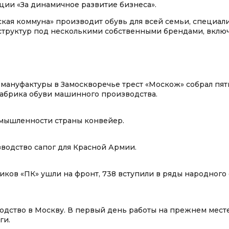
ии «За динамичное развитие бизнеса».
кая коммуна» производит обувь для всей семьи, специал
 структур под несколькими собственными брендами, вклю
мануфактуры в Замоскворечье трест «Москож» собрал пят
фабрика обуви машинного производства.
омышленности страны конвейер.
зводство сапог для Красной Армии.
иков «ПК» ушли на фронт, 738 вступили в ряды народного
дство в Москву. В первый день работы на прежнем мест
ги.