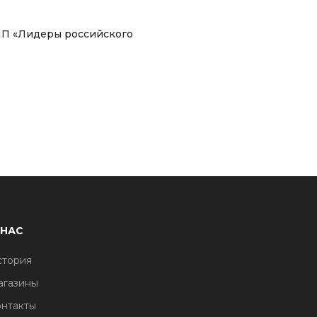
ПП «Лидеры российского
 НАС
стория
агазины
нтакты