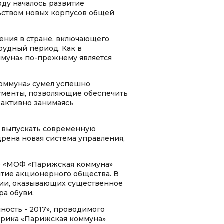
оду началось развитие
льством новых корпусов общей
ения в стране, включающего
рудный период. Как в
ммуна» по-прежнему является
коммуна» сумел успешно
ументы, позволяющие обеспечить
 активно занимаясь
о выпускать современную
рена новая система управления,
во «МОФ «Парижская коммуна»
тие акционерного общества. В
сии, оказывающих существенное
ра обуви.
ность - 2017», проводимого
брика «Парижская коммуна»