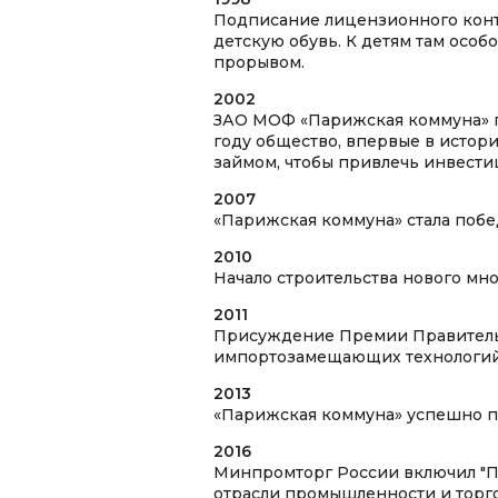
Подписание лицензионного контр
детскую обувь. К детям там особ
прорывом.
2002
ЗАО МОФ «Парижская коммуна» п
году общество, впервые в исто
займом, чтобы привлечь инвести
2007
«Парижская коммуна» стала поб
2010
Начало строительства нового мн
2011
Присуждение Премии Правительст
импортозамещающих технологий
2013
«Парижская коммуна» успешно п
2016
Минпромторг России включил "П
отрасли промышленности и торго