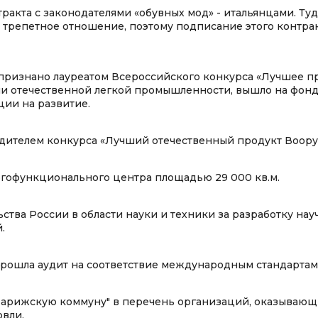
акта с законодателями «обувных мод» - итальянцами. Туд
о трепетное отношение, поэтому подписание этого контра
ризнано лауреатом Всероссийского конкурса «Лучшее пр
рии отечественной легкой промышленности, вышло на фо
ции на развитие.
едителем конкурса «Лучший отечественный продукт Воор
огофункционального центра площадью 29 000 кв.м.
ва России в области науки и техники за разработку нау
.
рошла аудит на соответствие международным стандартам
арижскую коммуну" в перечень организаций, оказывающ
вли.