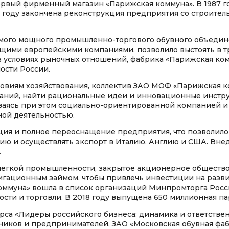
первый фирменный магазин «Парижская коммуна». В 1987 г
5 году закончена реконструкция предприятия со строите
амого мощного промышленно-торгового обувного объедин
щими европейскими компаниями, позволило выстоять в т
в условиях рыночных отношений, фабрика «Парижская ко
ости России.
ловиям хозяйствования, коллектив ЗАО МОФ «Парижская 
аний, найти рациональные идеи и инновационные инстр
ваясь при этом социально-ориентированной компанией и
ной деятельностью.
ция и полное переоснащение предприятия, что позволил
 и осуществлять экспорт в Италию, Англию и США. Внед
.
и легкой промышленности, закрытое акционерное общест
игационным займом, чтобы привлечь инвестиции на разви
коммуна» вошла в список организаций Минпромторга Рос
сти и торговли. В 2018 году выпущена 650 миллионная па
рса «Лидеры российского бизнеса: динамика и ответствен
ков и предпринимателей, ЗАО «Московская обувная фа