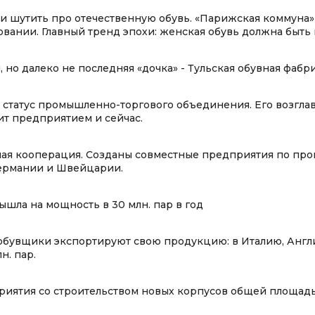
и шутить про отечественную обувь. «Парижская коммуна» 
вании. Главный тренд эпохи: женская обувь должна быть н
 но далеко не последняя «дочка» - Тульская обувная фабри
 статус промышленно-торгового объединения. Его возгла
т предприятием и сейчас.
ая кооперация. Созданы совместные предприятия по про
Германии и Швейцарии.
шла на мощность в 30 млн. пар в год
 обувщики экспортируют свою продукцию: в Италию, Англ
н. пар.
иятия со строительством новых корпусов общей площадью