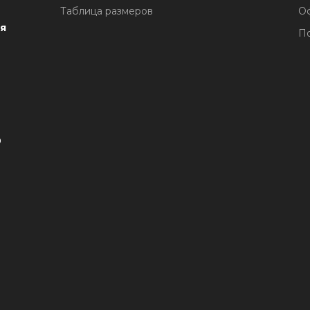
Таблица размеров
О
я
По
1
0