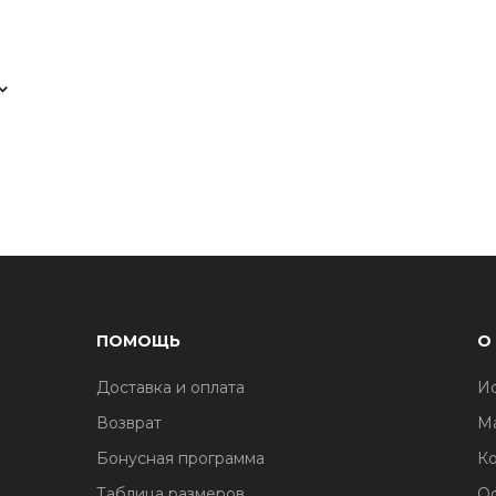
ПОМОЩЬ
О
Доставка и оплата
И
1
Возврат
М
Бонусная программа
Ко
Таблица размеров
О