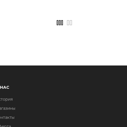
 НАС
стория
агазины
нтакты
ферта