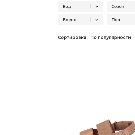
Вид
Сезон
Бренд
Пол
туфли
лето
2
сабо
4
riconte
для д
11
Сортировка:
По популярности
сандалии
3
для м
девоч
туфли летние
2