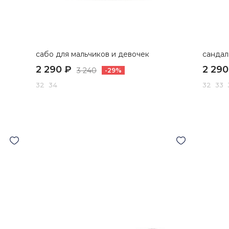
сабо для мальчиков и девочек
сандал
2 290 ₽
2 290
3 240
-29%
32 34
32 33 