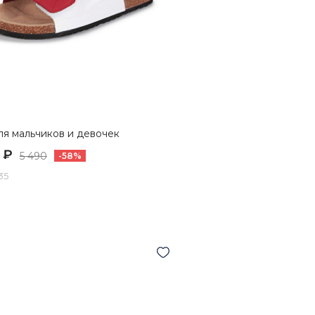
ля мальчиков и девочек
 ₽
5 490
-58%
35