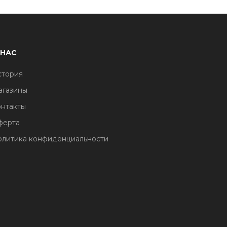
 НАС
стория
агазины
нтакты
ферта
литика конфиденциальности