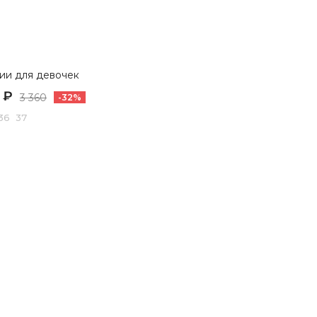
ии для девочек
 ₽
3 360
-32%
36 37