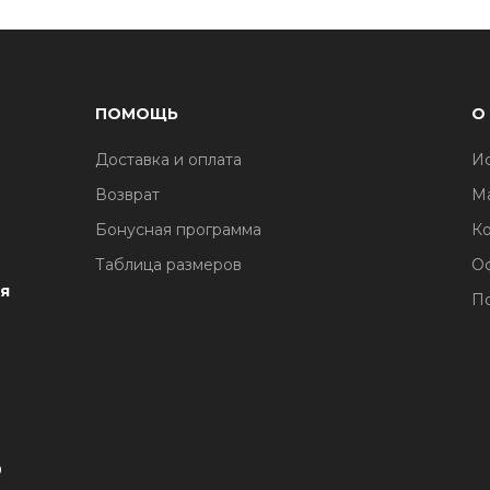
ПОМОЩЬ
О
Доставка и оплата
И
1
Возврат
М
Бонусная программа
Ко
Таблица размеров
О
я
По
1
0