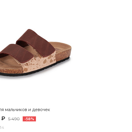
ля мальчиков и девочек
 ₽
5 490
-58%
 34