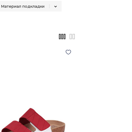
Материал подкладки
натуральная кожа
9
9
Нат.кожа
2
2