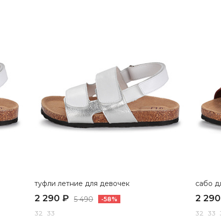
туфли летние для девочек
сабо д
2 290 ₽
2 290
5 490
-58%
32 33
32 33