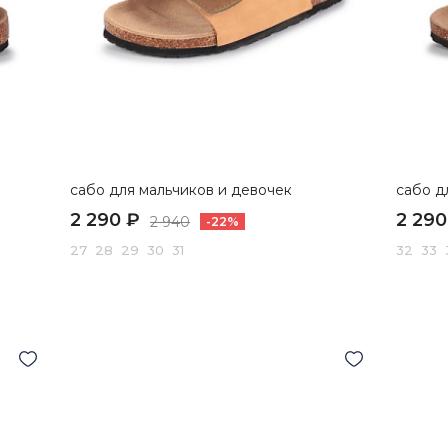
сабо для мальчиков и девочек
сабо д
2 290 ₽
2 290
2 940
-22%
27 28 29 30 31
32 33 