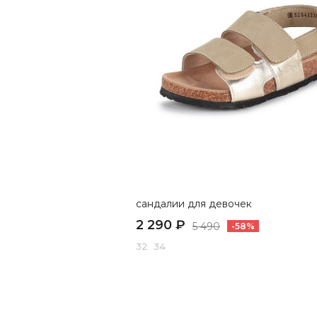
сандалии для девочек
2 290 ₽
5 490
-58%
32 34