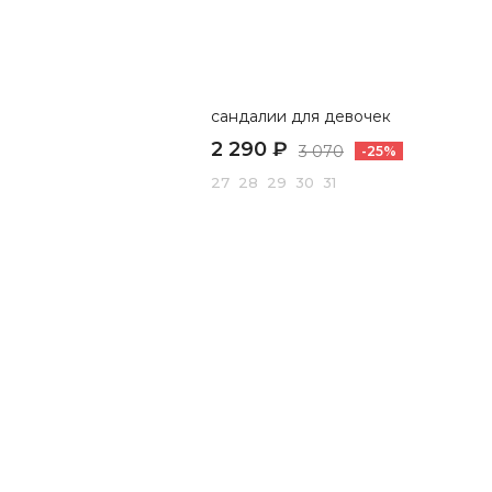
сандалии для девочек
2 290 ₽
3 070
-25%
27 28 29 30 31