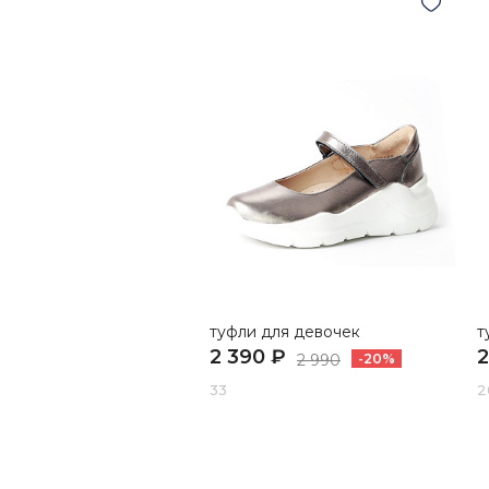
туфли для девочек
т
2 390 ₽
2
2 990
-20%
33
2