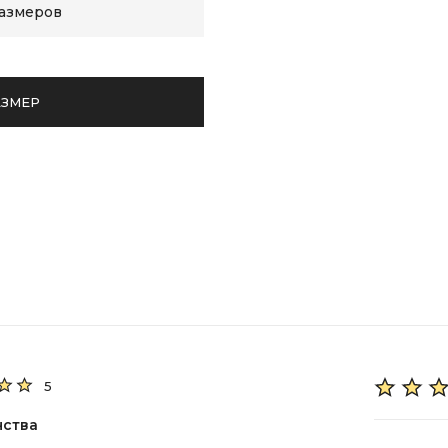
размеров
АЗМЕР
5
нства