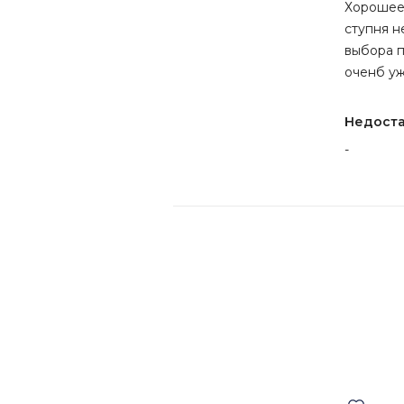
Хорошее 
ступня н
выбора п
оченб уж
Недост
-