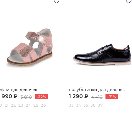
уфли для девочек
полуботинки для девочек
 990 ₽
1 290 ₽
3 810
-22%
4 410
-71%
0 21 22 23 24 25 26
33 34 35 36 37