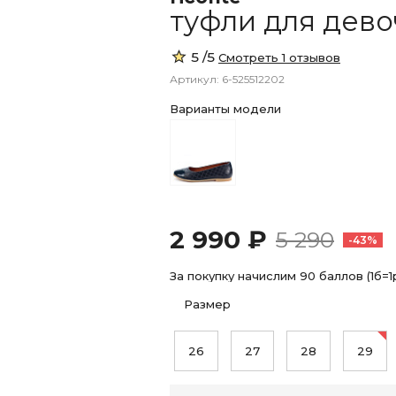
туфли для дево
5 /5
Смотреть 1 отзывов
Артикул: 6-525512202
Варианты модели
2 990 ₽
5 290
-43%
За покупку начислим 90 баллов (1б=1
Размер
26
27
28
29