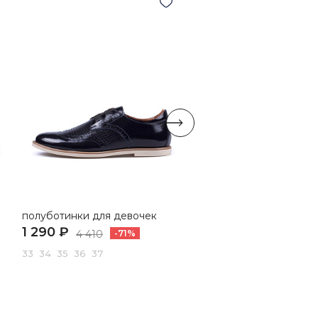
полуботинки для девочек
лоферы для девочек
1 290 ₽
3 590 ₽
4 410
-71%
4 625
-22%
33 34 35 36 37
31 32