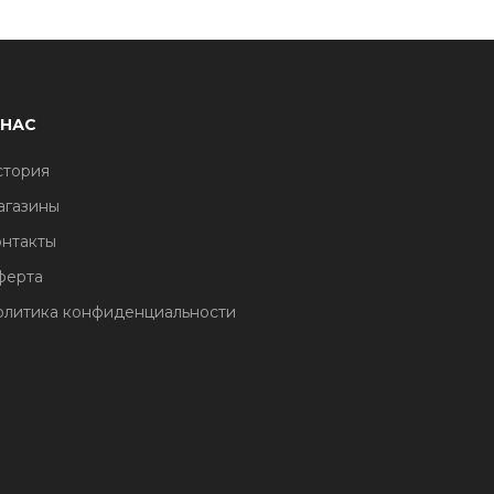
 НАС
стория
агазины
нтакты
ферта
литика конфиденциальности