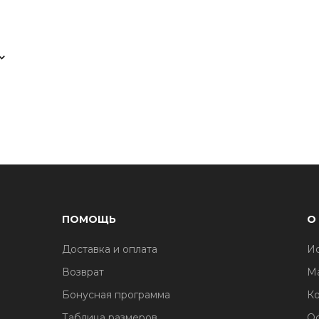
ПОМОЩЬ
О
Доставка и оплата
И
1
Возврат
М
Бонусная программа
Ко
Таблица размеров
О