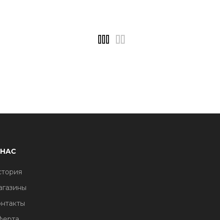
 НАС
стория
агазины
нтакты
ферта