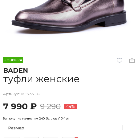
НОВИНКА
BADEN
туфли женские
Артикул: MH733-021
7 990 ₽
9 290
-14%
За покупку начислим 240 баллов (1б=1р)
Размер