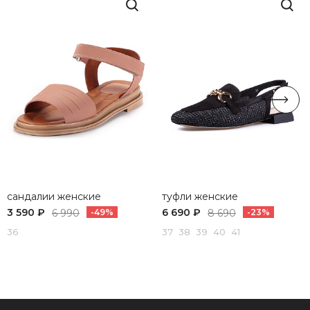
сандалии женские
туфли женские
3 590 ₽
6 690 ₽
6 990
-49%
8 690
-23%
36
37 38 39 40 41