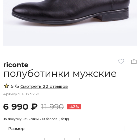
riconte
полуботинки мужские
5 /5
Смотреть 22 отзывов
Артикул: 1-113192501
6 990 ₽
11 990
-42%
За покупку начислим 210 баллов (1б=1р)
Размер