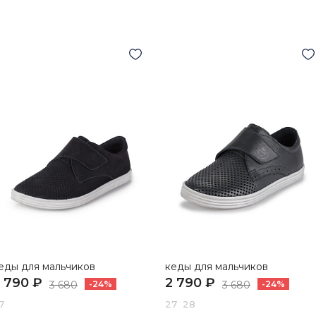
еды для мальчиков
кеды для мальчиков
 790 ₽
2 790 ₽
3 680
-24%
3 680
-24%
7
27 28