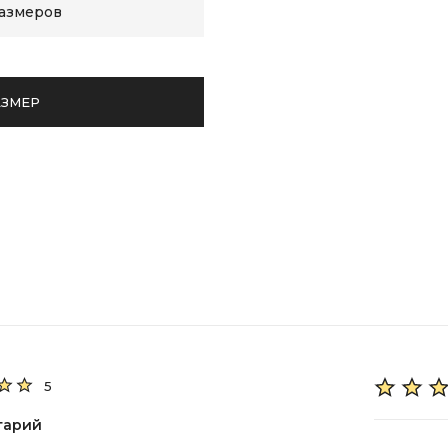
размеров
АЗМЕР
5
тарий