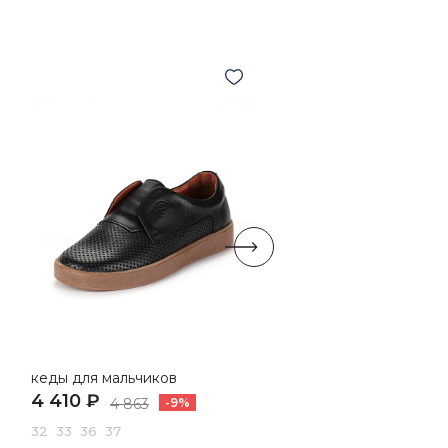
НОВИНКА
кеды для мальчиков
кеды для мальчиков
4 410 ₽
5 990 ₽
4 863
-9%
6 990
-14%
32 33 36 37
31 32 33 34 35 36 37