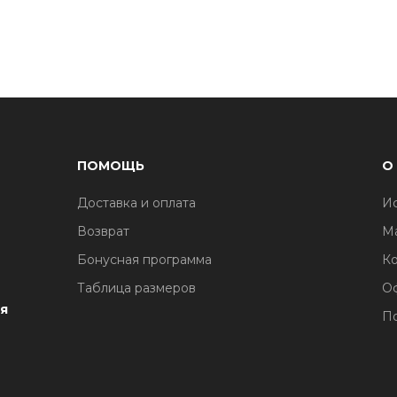
ПОМОЩЬ
О
Доставка и оплата
И
1
Возврат
М
Бонусная программа
Ко
Таблица размеров
О
я
По
1