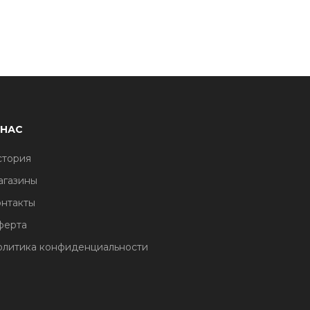
 НАС
стория
агазины
нтакты
ферта
литика конфиденциальности