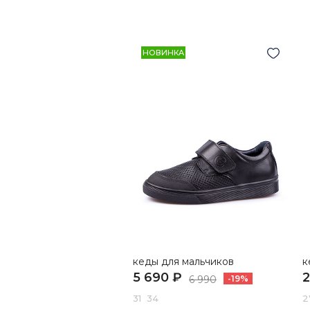
НОВИНКА
кеды для мальчиков
к
5 690 ₽
2
6 990
-19%
31 34
2