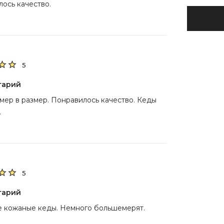
ось качество.
5
тарий
мер в размер. Понравилось качество. Кеды
.
5
тарий
е кожаные кеды. Немного большемерят.