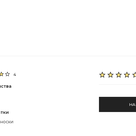
4
нства
НА
атки
 носки