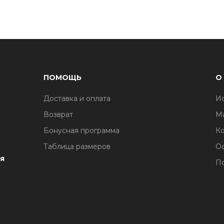
ПОМОЩЬ
О
Доставка и оплата
И
1
Возврат
М
Бонусная программа
Ко
Таблица размеров
О
я
По
1