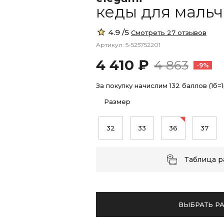
кеды для маль
4.9 /5
Смотреть 27 отзывов
Артикул: 5-525752201
4 410 ₽
4 863
-9%
За покупку начислим 132 баллов (1б=1
Размер
32
33
36
37
Таблица 
ВЫБРАТЬ Р