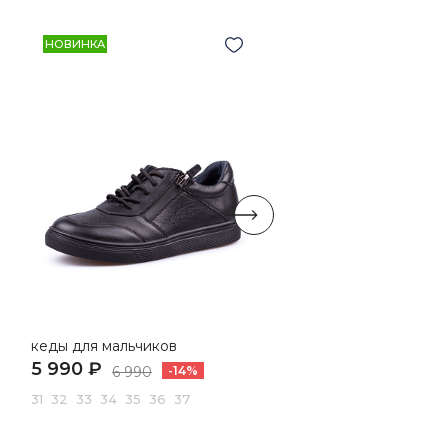
НОВИНКА
НОВИНКА
кеды для мальчиков
кеды для мальчиков
5 990 ₽
5 290 ₽
6 990
-14%
6 790
-22%
31 32 33 34 35 36 37
31 32 37