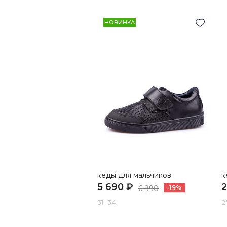
НОВИНКА
кеды для мальчиков
к
5 690 ₽
2
6 990
-19%
31 34
2