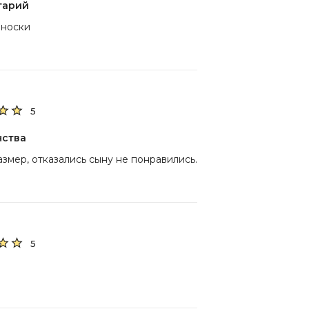
тарий
 носки
5
нства
азмер, отказались сыну не понравились.
5