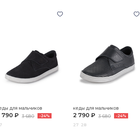
еды для мальчиков
кеды для мальчиков
 790 ₽
2 790 ₽
3 680
-24%
3 680
-24%
7
27 28