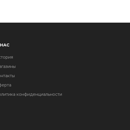
 НАС
стория
агазины
нтакты
ферта
литика конфиденциальности